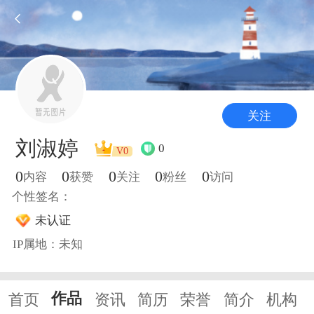
关注
刘淑婷
0
V0
0
0
0
0
0
内容
获赞
关注
粉丝
访问
个性签名：
未认证
IP属地：未知
作品
首页
资讯
简历
荣誉
简介
机构