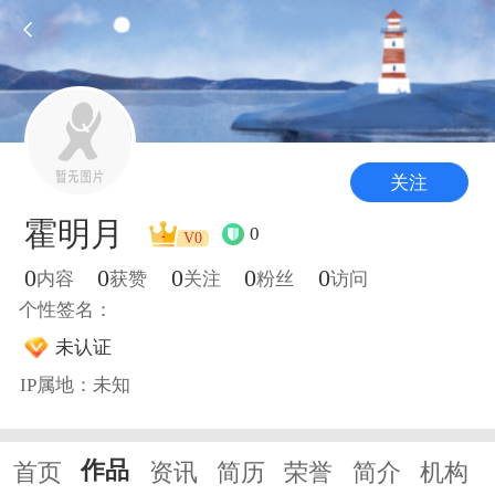
关注
霍明月
0
V0
0
0
0
0
0
内容
获赞
关注
粉丝
访问
个性签名：
未认证
IP属地：未知
作品
首页
资讯
简历
荣誉
简介
机构