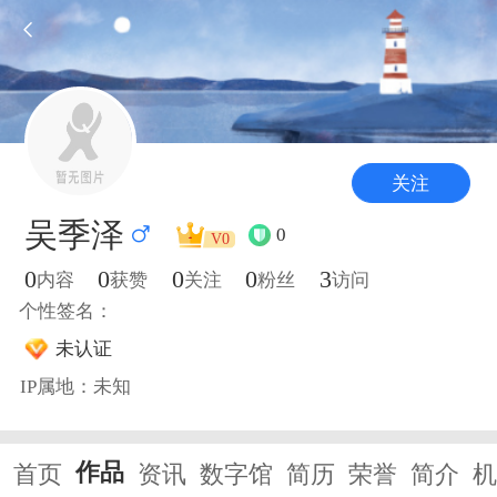
关注
吴季泽
0
V0
0
0
0
0
3
内容
获赞
关注
粉丝
访问
个性签名：
未认证
IP属地：未知
作品
首页
资讯
数字馆
简历
荣誉
简介
机