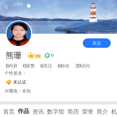
关注
熊珊
0
V0
0
0
0
0
39
内容
获赞
关注
粉丝
访问
个性签名：
未认证
IP属地：未知
作品
首页
资讯
数字馆
简历
荣誉
简介
机