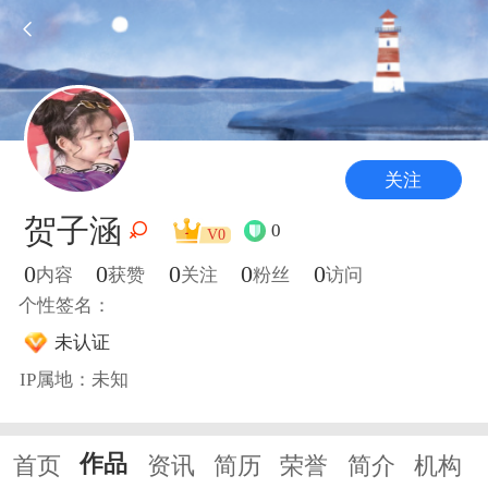
关注
贺子涵
0
V0
0
0
0
0
0
内容
获赞
关注
粉丝
访问
个性签名：
未认证
IP属地：未知
作品
首页
资讯
简历
荣誉
简介
机构