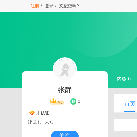
注册
/
登录
/
忘记密码?
内容 0
张静
0
V0
首页
未认证
IP属地：未知
关注