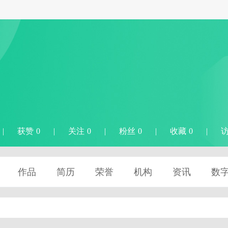
|
获赞 0
|
关注 0
|
粉丝 0
|
收藏 0
|
访
作品
简历
荣誉
机构
资讯
数