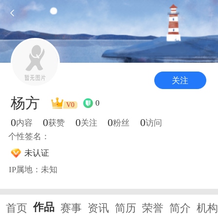
关注
杨方
0
V0
0
0
0
0
0
内容
获赞
关注
粉丝
访问
个性签名：
未认证
IP属地：未知
作品
首页
赛事
资讯
简历
荣誉
简介
机构