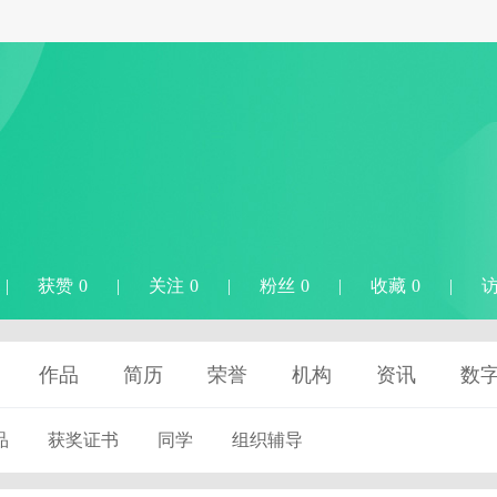
|
获赞 0
|
关注 0
|
粉丝 0
|
收藏 0
|
访
作品
简历
荣誉
机构
资讯
数
品
获奖证书
同学
组织辅导