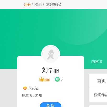
注册
/
登录
/
忘记密码?
内容 0
刘学丽
0
首页
V0
未认证
获奖作
IP属地：未知
关注