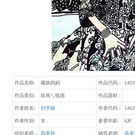
作品名称:
藏族妈妈
作品代码：
1402
作品类别:
绘画＼线描
作品题材：
作者姓名:
刘学丽
作者代码：
1402
作者性别:
女
参赛年龄:
6岁
组织老师：
高美祥
辅导老师:
高美