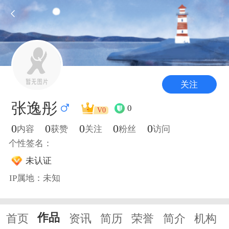
关注
张逸彤
0
V0
0
0
0
0
0
内容
获赞
关注
粉丝
访问
个性签名：
未认证
IP属地：未知
作品
首页
资讯
简历
荣誉
简介
机构