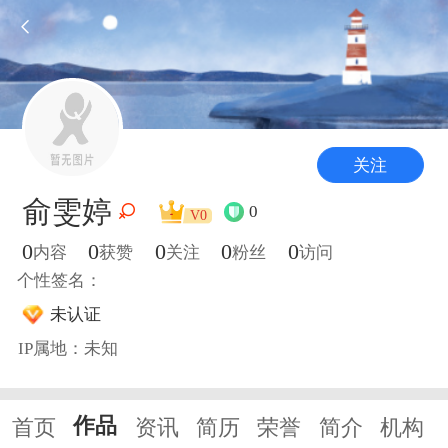
关注
俞雯婷
0
V0
0
0
0
0
0
内容
获赞
关注
粉丝
访问
个性签名：
未认证
IP属地：未知
作品
首页
资讯
简历
荣誉
简介
机构