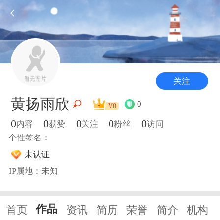
关注
黄扬雨欣
0
V0
0
0
0
0
0
内容
获赞
关注
粉丝
访问
个性签名：
未认证
IP属地：未知
作品
首页
资讯
简历
荣誉
简介
机构