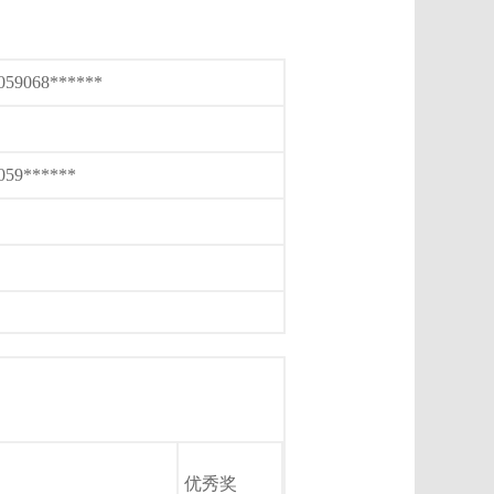
059068******
059******
优秀奖