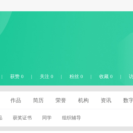
|
获赞 0
|
关注 0
|
粉丝 0
|
收藏 0
|
访
作品
简历
荣誉
机构
资讯
数
品
获奖证书
同学
组织辅导