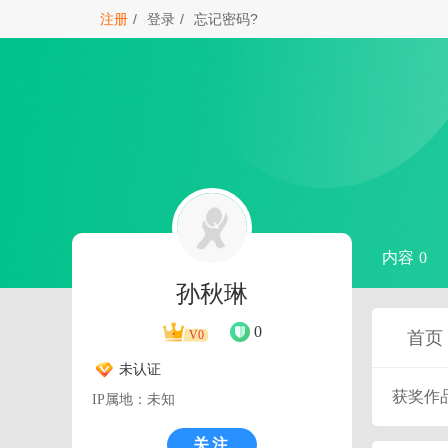
注册
/
登录
/
忘记密码?
内容 0
孙秋琳
0
首页
V0
未认证
获奖作
IP属地：未知
关注