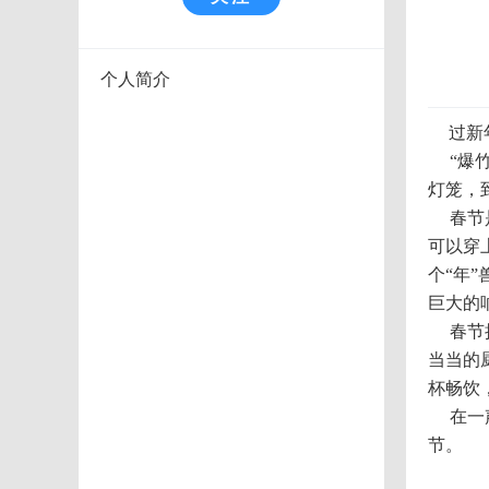
个人简介
    过新年

    “爆竹声中一岁除，春风送暖入屠苏。”又到了一年一度隆重的春节。每到这天家家户户都贴上了新对联，挂上了火红的
灯笼，
    春节是一年当中最盛大的节日，因为这是新一年的开始。每到这一天，我们小孩子心里都是美滋滋的，因为这一天我们
可以穿
个“年
巨大的
    春节把幸福的甜蜜藏在了丰富可口的年夜饭里。一家人忙忙碌碌的准备团圆饭，一盘盘热气腾腾的美味佳肴，伴着叮叮
当当的
杯畅饮
    在一声声烟花声中，在一张张灿烂的笑脸上，在一片片欢声笑语中，我和我那亲爱的家人们度过了一个幸福且难忘的春
节。
