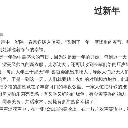
过新年
到处洋溢着春节的幸福。

上漂亮又帅气的新衣服，走亲访友，还可以收到长辈们给的压岁
”兽，每到大年三十那天“年”兽就会跑出来吃人，导致人们那天人
响声。于是一到这一天，人们就要贴上火红的对联和放炮竹，此后“
厨房交响乐闪亮登场：有又香又鲜的红烧鱼，有金黄喷香的鸡肉
，同享美食，共话家常，别提有多甜蜜多幸福了！
